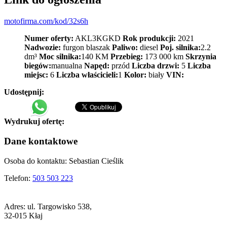
motofirma.com/kod/32s6h
Numer oferty:
AKL3KGKD
Rok produkcji:
2021
Nadwozie:
furgon blaszak
Paliwo:
diesel
Poj. silnika:
2.2
dm³
Moc silnika:
140 KM
Przebieg:
173 000 km
Skrzynia
biegów:
manualna
Napęd:
przód
Liczba drzwi:
5
Liczba
miejsc:
6
Liczba właścicieli:
1
Kolor:
biały
VIN:
Udostępnij:
Wydrukuj ofertę:
Dane kontaktowe
Osoba do kontaktu:
Sebastian Cieślik
Telefon:
503 503 223
Adres:
ul. Targowisko 538,
32-015 Kłaj