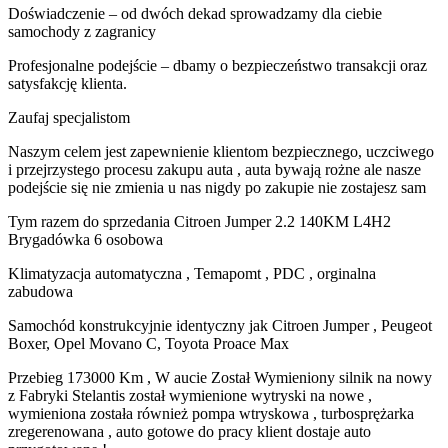
Doświadczenie – od dwóch dekad sprowadzamy dla ciebie
samochody z zagranicy
Profesjonalne podejście – dbamy o bezpieczeństwo transakcji oraz
satysfakcję klienta.
Zaufaj specjalistom
Naszym celem jest zapewnienie klientom bezpiecznego, uczciwego
i przejrzystego procesu zakupu auta , auta bywają rożne ale nasze
podejście się nie zmienia u nas nigdy po zakupie nie zostajesz sam
Tym razem do sprzedania Citroen Jumper 2.2 140KM L4H2
Brygadówka 6 osobowa
Klimatyzacja automatyczna , Temapomt , PDC , orginalna
zabudowa
Samochód konstrukcyjnie identyczny jak Citroen Jumper , Peugeot
Boxer, Opel Movano C, Toyota Proace Max
Przebieg 173000 Km , W aucie Został Wymieniony silnik na nowy
z Fabryki Stelantis został wymienione wytryski na nowe ,
wymieniona została również pompa wtryskowa , turbosprężarka
zregerenowana , auto gotowe do pracy klient dostaje auto