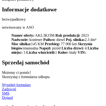
Informacje dodatkowe
bezwypadkowy
serwisowany w ASO
Numer oferty:
AKL3KJ3M
Rok produkcji:
2023
Nadwozie:
kontener
Paliwo:
diesel
Poj. silnika:
2.3 dm³
Moc silnika:
145 KM
Przebieg:
77 000 km
Skrzynia
biegów:
manualna
Napęd:
przód
Liczba drzwi:
4
Liczba
miejsc:
3
Liczba właścicieli:
1
Kolor:
biały
VIN:
Sprzedaj samochód
Możemy ci pomóc!
Skorzystaj z formularza odkupu.
Wypełnij formularz
Zadzwoń
SMS
Dojazd