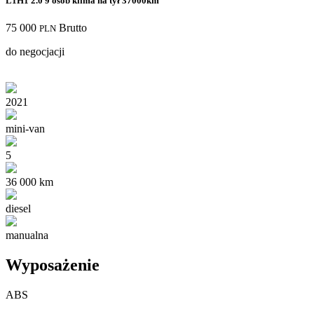
L1H1 2.0 9 osób klima na tył 37000km
75 000
Brutto
PLN
do negocjacji
2021
mini-van
5
36 000 km
diesel
manualna
Wyposażenie
ABS