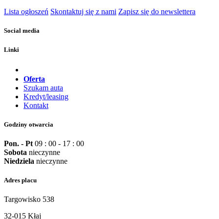
Lista ogłoszeń
Skontaktuj się z nami
Zapisz się do newslettera
Social media
Linki
Oferta
Szukam auta
Kredyt/leasing
Kontakt
Godziny otwarcia
Pon. - Pt
09 : 00 - 17 : 00
Sobota
nieczynne
Niedziela
nieczynne
Adres placu
Targowisko 538
32-015 Kłaj