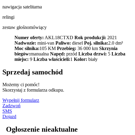
nawigacja satelitarna
relingi
zestaw głośnomówiący
Numer oferty:
AKL18CTXD
Rok produkcji:
2021
Nadwozie:
mini-van
Paliwo:
diesel
Poj. silnika:
2.0 dm³
Moc silnika:
105 KM
Przebieg:
36 000 km
Skrzynia
biegów:
manualna
Napęd:
przód
Liczba drzwi:
5
Liczba
miejsc:
9
Liczba właścicieli:
1
Kolor:
biały
Sprzedaj samochód
Możemy ci pomóc!
Skorzystaj z formularza odkupu.
Wypełnij formularz
Zadzwoń
SMS
Dojazd
Ogłoszenie nieaktualne