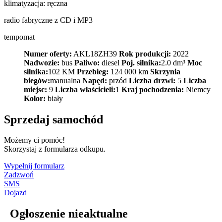
klimatyzacja: ręczna
radio fabryczne z CD i MP3
tempomat
Numer oferty:
AKL18ZH39
Rok produkcji:
2022
Nadwozie:
bus
Paliwo:
diesel
Poj. silnika:
2.0 dm³
Moc
silnika:
102 KM
Przebieg:
124 000 km
Skrzynia
biegów:
manualna
Napęd:
przód
Liczba drzwi:
5
Liczba
miejsc:
9
Liczba właścicieli:
1
Kraj pochodzenia:
Niemcy
Kolor:
biały
Sprzedaj samochód
Możemy ci pomóc!
Skorzystaj z formularza odkupu.
Wypełnij formularz
Zadzwoń
SMS
Dojazd
Ogłoszenie nieaktualne