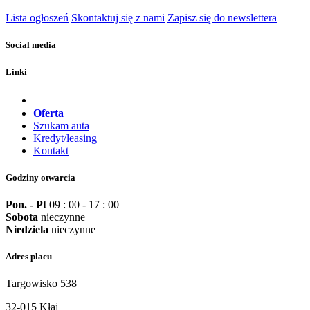
Lista ogłoszeń
Skontaktuj się z nami
Zapisz się do newslettera
Social media
Linki
Oferta
Szukam auta
Kredyt/leasing
Kontakt
Godziny otwarcia
Pon. - Pt
09 : 00 - 17 : 00
Sobota
nieczynne
Niedziela
nieczynne
Adres placu
Targowisko 538
32-015 Kłaj