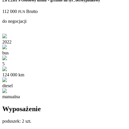
2.0 L2H1 9 Osobowy klima + grzanie na tył , bezwypadkowy
112 000
Brutto
PLN
do negocjacji
2022
bus
5
124 000 km
diesel
manualna
Wyposażenie
poduszek: 2 szt.