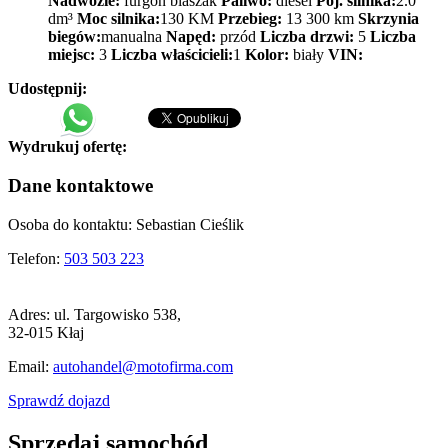
Nadwozie:
furgon blaszak
Paliwo:
diesel
Poj. silnika:
2.0
dm³
Moc silnika:
130 KM
Przebieg:
13 300 km
Skrzynia
biegów:
manualna
Napęd:
przód
Liczba drzwi:
5
Liczba
miejsc:
3
Liczba właścicieli:
1
Kolor:
biały
VIN:
Udostępnij:
Wydrukuj ofertę:
Dane kontaktowe
Osoba do kontaktu:
Sebastian Cieślik
Telefon:
503 503 223
Adres:
ul. Targowisko 538,
32-015 Kłaj
Email:
autohandel@motofirma.com
Sprawdź dojazd
Sprzedaj samochód