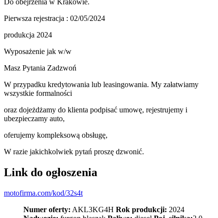
Do obejrzenia w Krakowie.
Pierwsza rejestracja : 02/05/2024
produkcja 2024
Wyposażenie jak w/w
Masz Pytania Zadzwoń
W przypadku kredytowania lub leasingowania. My załatwiamy
wszystkie formalności
oraz dojeżdżamy do klienta podpisać umowę, rejestrujemy i
ubezpieczamy auto,
oferujemy kompleksową obsługę,
W razie jakichkolwiek pytań proszę dzwonić.
Link do ogłoszenia
motofirma.com/kod/32s4t
Numer oferty:
AKL3KG4H
Rok produkcji:
2024