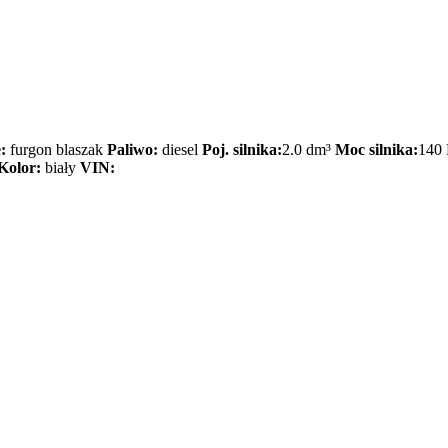
:
furgon blaszak
Paliwo:
diesel
Poj. silnika:
2.0 dm³
Moc silnika:
140
Kolor:
biały
VIN: