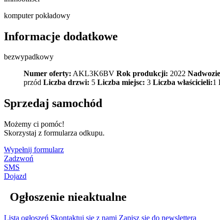
komputer pokładowy
Informacje dodatkowe
bezwypadkowy
Numer oferty:
AKL3K6BV
Rok produkcji:
2022
Nadwozie
przód
Liczba drzwi:
5
Liczba miejsc:
3
Liczba właścicieli:
1
Sprzedaj samochód
Możemy ci pomóc!
Skorzystaj z formularza odkupu.
Wypełnij formularz
Zadzwoń
SMS
Dojazd
Ogłoszenie nieaktualne
Lista ogłoszeń
Skontaktuj się z nami
Zapisz się do newslettera