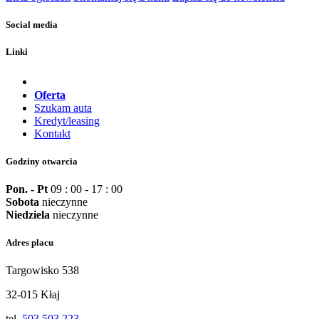
Social media
Linki
Oferta
Szukam auta
Kredyt/leasing
Kontakt
Godziny otwarcia
Pon. - Pt
09 : 00 - 17 : 00
Sobota
nieczynne
Niedziela
nieczynne
Adres placu
Targowisko 538
32-015 Kłaj
tel.
503 503 223