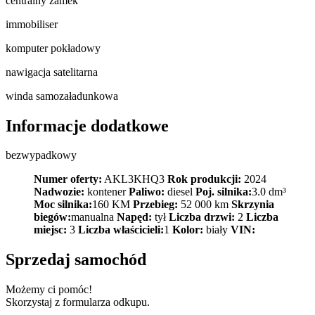
centralny zamek
immobiliser
komputer pokładowy
nawigacja satelitarna
winda samozaładunkowa
Informacje dodatkowe
bezwypadkowy
Numer oferty:
AKL3KHQ3
Rok produkcji:
2024
Nadwozie:
kontener
Paliwo:
diesel
Poj. silnika:
3.0 dm³
Moc silnika:
160 KM
Przebieg:
52 000 km
Skrzynia
biegów:
manualna
Napęd:
tył
Liczba drzwi:
2
Liczba
miejsc:
3
Liczba właścicieli:
1
Kolor:
biały
VIN:
Sprzedaj samochód
Możemy ci pomóc!
Skorzystaj z formularza odkupu.