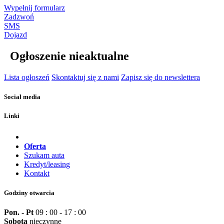
Wypełnij formularz
Zadzwoń
SMS
Dojazd
Ogłoszenie nieaktualne
Lista ogłoszeń
Skontaktuj się z nami
Zapisz się do newslettera
Social media
Linki
Oferta
Szukam auta
Kredyt/leasing
Kontakt
Godziny otwarcia
Pon. - Pt
09 : 00 - 17 : 00
Sobota
nieczynne