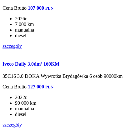
Cena
Brutto
107 000
PLN
2026r.
7 000 km
manualna
diesel
szczegóły
Iveco Daily 3.0dm³ 160KM
35C16 3.0 DOKA Wywrotka Brydagówka 6 osób 90000km
Cena
Brutto
127 000
PLN
2022r.
90 000 km
manualna
diesel
szczegóły