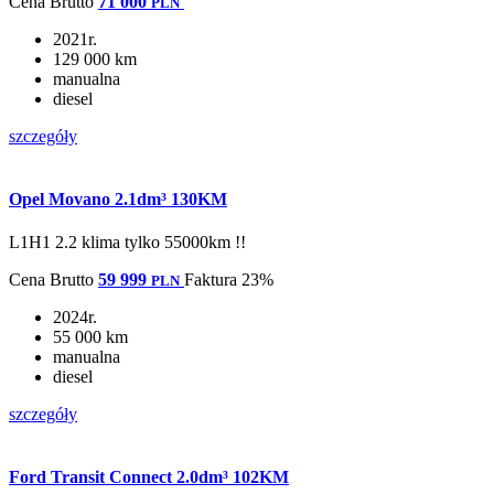
Cena
Brutto
71 000
PLN
2021r.
129 000 km
manualna
diesel
szczegóły
Opel Movano 2.1dm³ 130KM
L1H1 2.2 klima tylko 55000km !!
Cena
Brutto
59 999
Faktura 23%
PLN
2024r.
55 000 km
manualna
diesel
szczegóły
Ford Transit Connect 2.0dm³ 102KM