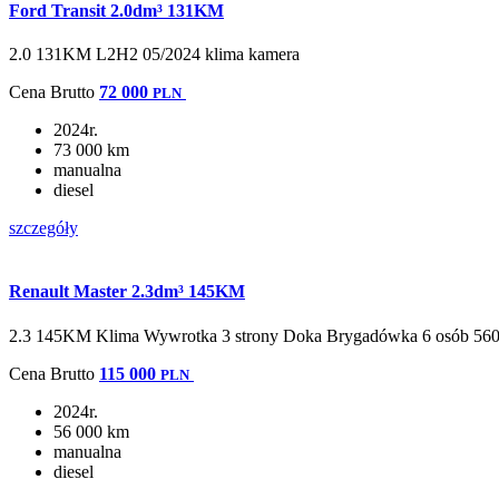
Ford Transit 2.0dm³ 131KM
2.0 131KM L2H2 05/2024 klima kamera
Cena
Brutto
72 000
PLN
2024r.
73 000 km
manualna
diesel
szczegóły
Renault Master 2.3dm³ 145KM
2.3 145KM Klima Wywrotka 3 strony Doka Brygadówka 6 osób 56
Cena
Brutto
115 000
PLN
2024r.
56 000 km
manualna
diesel