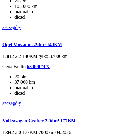
2023r.
108 000 km
manualna
diesel
szczegóły
Opel Movano 2.2dm³ 140KM
L3H2 2.2 140KM tylko 37000km
Cena
Brutto
68 000
PLN
2024r.
37 000 km
manualna
diesel
szczegóły
Volkswagen Crafter 2.0dm³ 177KM
L3H2 2.0 177KM 7000km 04/2026