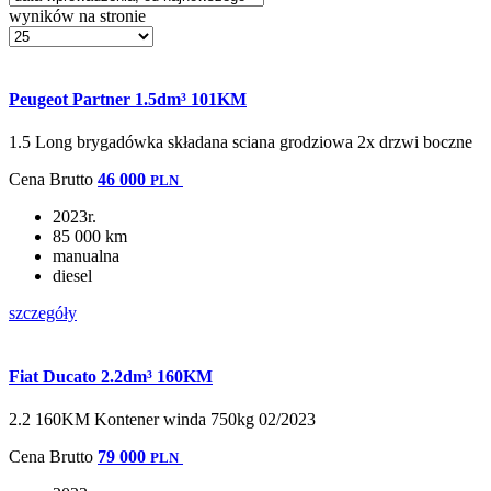
wyników na stronie
Peugeot Partner 1.5dm³ 101KM
1.5 Long brygadówka składana sciana grodziowa 2x drzwi boczne
Cena
Brutto
46 000
PLN
2023r.
85 000 km
manualna
diesel
szczegóły
Fiat Ducato 2.2dm³ 160KM
2.2 160KM Kontener winda 750kg 02/2023
Cena
Brutto
79 000
PLN